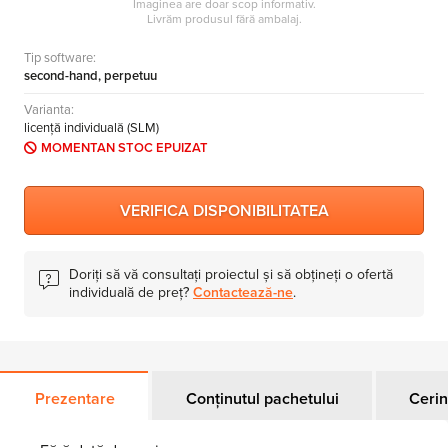
Imaginea are doar scop informativ.
Livrăm produsul fără ambalaj.
AutoCAD LT
Tip software:
AutoCAD
second-hand, perpetuu
Autodesk Inventor
Varianta:
Autodesk Revit
licență individuală (SLM)
MOMENTAN STOC EPUIZAT
Autodesk Building Design Suites
Autodesk Product Design Suites
VERIFICA DISPONIBILITATEA
Autodesk Plant Design Suites
3ds Max
Doriți să vă consultați proiectul și să obțineți o ofertă
individuală de preț?
Contactează-ne
.
Prezentare
Conținutul pachetului
Cerin