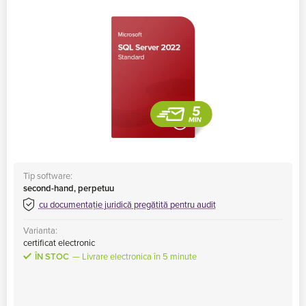
MS Skype for Business Server
MS System Center
Server CALs
Tip software:
second-hand, perpetuu
cu documentație juridică pregătită pentru audit
Varianta:
certificat electronic
ÎN STOC
Livrare electronica în 5 minute