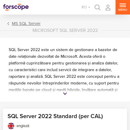
RO
MENU
MS SQL Server
MICROSOFT SQL SERVER 2022
SQL Server 2022 este un sistem de gestionare a bazelor de
date relaționale dezvoltat de Microsoft. Acesta oferă o
platformă cuprinzătoare pentru gestionarea și analiza datelor,
cu caracteristici care includ servicii de integrare a datelor,
raportare și analiză. SQL Server 2022 este conceput pentru a
răspunde nevoilor întreprinderilor moderne, cu suport pentru
mediile bazate pe cloud și medii hibride, învățare automată și
MS Windows Server
procesare inteligentă a interogărilor. Acesta oferă diferite
MS SQL Server
opțiuni de licențiere, inclusiv modele per core și server/CAL,
MS Exchange Server
precum și diferite ediții, cum ar fi Standard și Enterprise (cu
SQL Server 2022 Standard (per CAL)
plată) și Express (gratuit).
MS SharePoint Server
engleză
MS Project Server