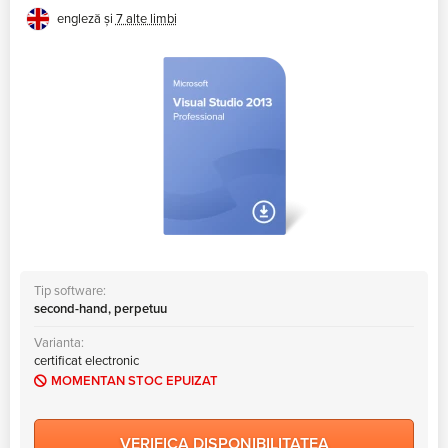
pentru o navigare mai bună în fișierele mari și verificarea mai
engleză și
7 alte limbi
rapidă a definițiilor obiectului, grație funcției Peek Definition.
Tip software:
second-hand, perpetuu
Varianta:
certificat electronic
MOMENTAN STOC EPUIZAT
VERIFICA DISPONIBILITATEA