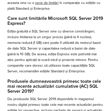
aceasta vine cu o
serie de limitări
în comparație cu edițiile cu
plată Standard și Enterprise.
Care sunt limitările Microsoft SQL Server 2019
Express?
Ediția gratuită a SQL Server vine cu diverse constrângeri,
inclusiv limitarea la un singur proces (până la 4 nuclee),
memoria redusă (1 GB) care poate fi utilizată de motorul bazei
de date SQL Server și capacitatea redusă a bazei de date
(până la 10 GB). De aceea, ediția Express este potrivită mai
ales pentru aplicații la scară mică și proiecte minore. Pentru
companiile care doresc să utilizeze toate capacitățile SQL
Server, recomandăm edițiile Standard și Enterprise.
Produsele dumneavoastră primesc toate cele
mai recente actualizări cumulative (AC) SQL
Server 2019?
Da, produsele SQL Server 2019 disponibile în magazinul
nostru digital primesc toate cele mai recente actualizări pentru
edițiile lor respective, inclusiv pachete de servicii și actualizări