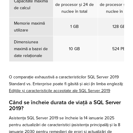
Capacitate maximă
de procesor și 24 de
de procesor și 24
de calcul
nuclee în total
nuclee în total
Memorie maximă
1 GB
128 GB
utilizare
Dimensiunea
maximă a bazei de
10 GB
524 PB
date relaționale
O comparație exhaustivă a caracteristicilor SQL Server 2019
Standard vs. Enterprise poate fi găsită și aici (în limba engleză):
Edițiile și caracteristicile acceptate ale SQL Server 2019
Când se încheie durata de viață a SQL Server
2019?
Asistența SQL Server 2019 se încheie la 14 ianuarie 2025
pentru actualizări de caracteristici (asistența principală) și la 8
ianuarie 2030 pentru remedieri de erori și actualizări de