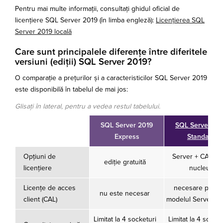
Pentru mai multe informații, consultați ghidul oficial de
licențiere SQL Server 2019 (în limba engleză):
Licențierea SQL
Server 2019 locală
Care sunt principalele diferențe între diferitele
versiuni (ediții) SQL Server 2019?
O comparație a prețurilor și a caracteristicilor SQL Server 2019
este disponibilă în tabelul de mai jos:
Glisați în lateral, pentru a vedea restul tabelului.
SQL Server 2019
SQL Server 20
Express
Standard
Opțiuni de
Server + CAL; p
ediție gratuită
licențiere
nucleu
Licențe de acces
necesare pentr
nu este necesar
client (CAL)
modelul Server + 
Limitat la 4 socketuri
Limitat la 4 socket