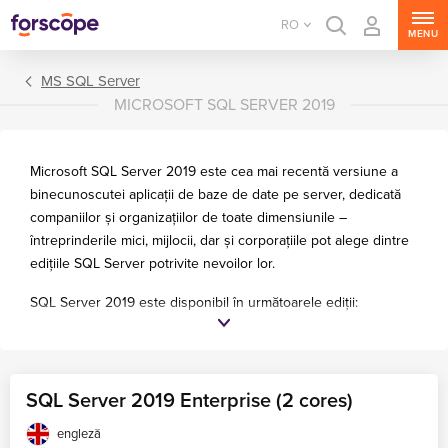
RO
MENU
MS SQL Server
MICROSOFT SQL SERVER 2019
Microsoft SQL Server 2019 este cea mai recentă versiune a
binecunoscutei aplicații de baze de date pe server, dedicată
companiilor și organizațiilor de toate dimensiunile –
întreprinderile mici, mijlocii, dar și corporațiile pot alege dintre
edițiile SQL Server potrivite nevoilor lor.
SQL Server 2019 este disponibil în următoarele ediții:
MS Windows Server
Express
– o ediție gratuită care vine cu cerințe hardware
MS SQL Server
restrânse și caracteristici limitate; este recomandată pentru
MS Exchange Server
aplicațiile bazate pe date instalate pe un server mic.
SQL Server 2019 Enterprise (2 cores)
MS SharePoint Server
Standard
– oferă funcții de baze de date pentru raportare
engleză
MS Project Server
și analiză standard, aplicații de afaceri și centre de date de