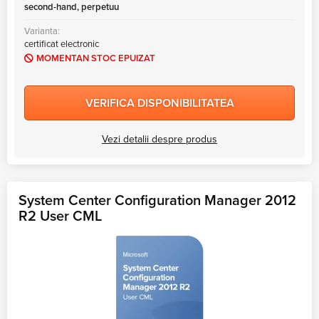
second-hand, perpetuu
MS Skype for Business Server
Varianta:
MS System Center
certificat electronic
Server CALs
MOMENTAN STOC EPUIZAT
VERIFICA DISPONIBILITATEA
Vezi detalii despre produs
System Center Configuration Manager 2012
R2 User CML