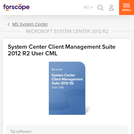
RO
MENU
MS System Center
MICROSOFT SYSTEM CENTER 2012 R2
System Center Client Management Suite
2012 R2 User CML
MS Windows Server
MS SQL Server
MS Exchange Server
MS SharePoint Server
MS Project Server
Tip software: