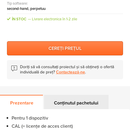
Tip software:
MS Skype for Business Server
second-hand, perpetuu
MS System Center
ÎN STOC
Livrare electronica în 1-2 zile
Server CALs
CEREȚI PREȚUL
Doriți să vă consultați proiectul și să obțineți o ofertă
individuală de preț?
Contactează-ne
.
Prezentare
Conținutul pachetului
Pentru 1 dispozitiv
CAL (= licențe de acces client)