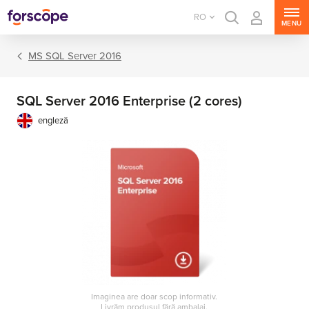
RO
MENU
MS SQL Server 2016
SQL Server 2016 Enterprise (2 cores)
engleză
MS Windows Server
MS SQL Server
MS Exchange Server
MS SharePoint Server
Imaginea are doar scop informativ.
MS Project Server
Livrăm produsul fără ambalaj.