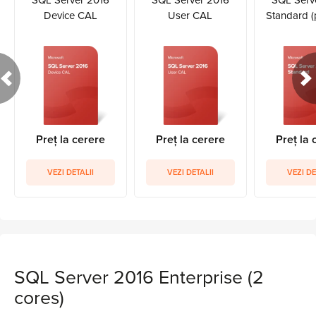
SQL Server 2016
SQL Server 2016
SQL Serv
Device CAL
User CAL
Standard (
Preț la cerere
Preț la cerere
Preț la 
VEZI DETALII
VEZI DETALII
VEZI DE
SQL Server 2016 Enterprise (2
cores)