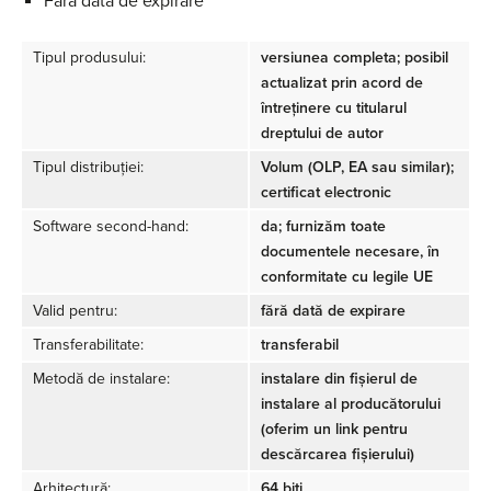
Fără dată de expirare
Tipul produsului:
versiunea completa; posibil
actualizat prin acord de
întreținere cu titularul
dreptului de autor
Tipul distribuției:
Volum (OLP, EA sau similar);
certificat electronic
Software second-hand:
da; furnizăm toate
documentele necesare, în
conformitate cu legile UE
Valid pentru:
fără dată de expirare
Transferabilitate:
transferabil
Metodă de instalare:
instalare din fișierul de
instalare al producătorului
(oferim un link pentru
descărcarea fișierului)
Arhitectură:
64 biți