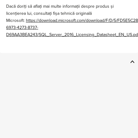
Dacă doriți să aflați mai multe informații despre produs și
licențierea lui, consultați fișa tehnică originală
Microsoft:
https://download.microsoft.com/download/F/D/5/FD5E5C28
6973-4273-8737-
D69AA3BEA243/SQL_Server_2016_Licensing_Datasheet_EN_US.pd