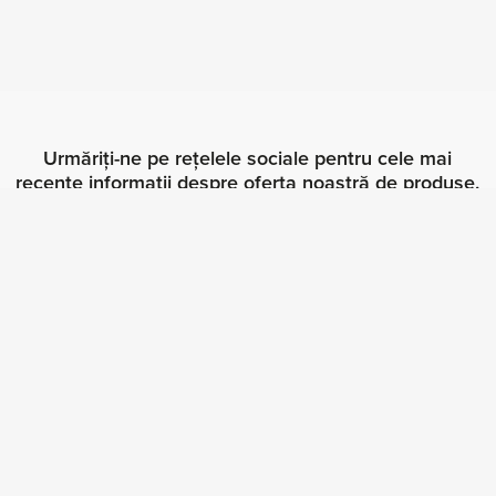
Urmăriți-ne pe rețelele sociale pentru cele mai
recente informații despre oferta noastră de produse,
software-ul second-hand si compania noastră!
Meniu principal
Cumpărați software
Vindeți software
Verificarea legalității licențelor software