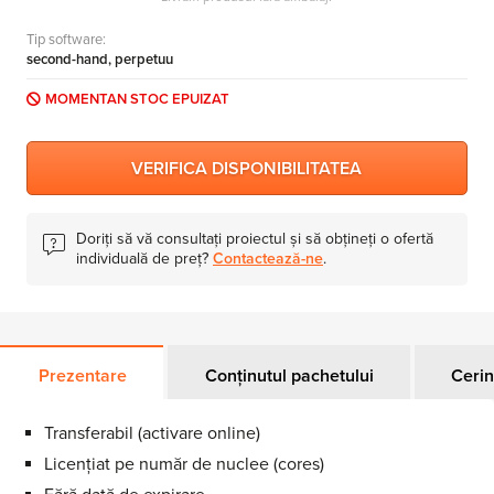
MS Skype for Business Server
Tip software:
MS System Center
second-hand, perpetuu
Server CALs
MOMENTAN STOC EPUIZAT
VERIFICA DISPONIBILITATEA
Doriți să vă consultați proiectul și să obțineți o ofertă
individuală de preț?
Contactează-ne
.
Prezentare
Conținutul pachetului
Cerin
Transferabil (activare online)
Licențiat pe număr de nuclee (cores)