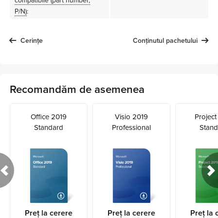
compatibile (part number,
P/N)
:
Cerințe
Conținutul pachetului
Recomandăm de asemenea
Office 2019
Visio 2019
Project
Standard
Professional
Stand
Preț la cerere
Preț la cerere
Preț la 