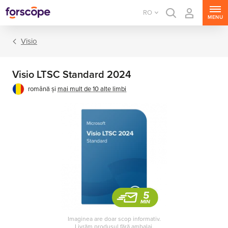
RO
MENU
Visio
Visio LTSC Standard 2024
română și
mai mult de 10 alte limbi
Office suită
Office aplicații
Imaginea are doar scop informativ.
Livrăm produsul fără ambalaj.