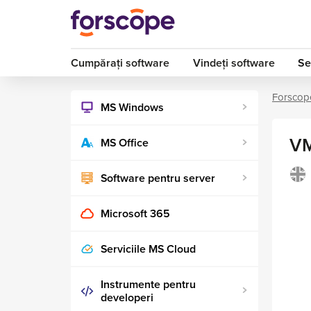
Cumpărați software
Vindeți software
Se
Forscop
MS Windows
VM
MS Office
Software pentru server
Microsoft 365
Serviciile MS Cloud
Instrumente pentru
developeri