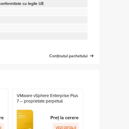
onformitate cu legile UE
Conținutul pachetului
VMware vSphere Enterprise Plus
7 – proprietate perpetuă
re
Preț la cerere
I
VEZI DETALII