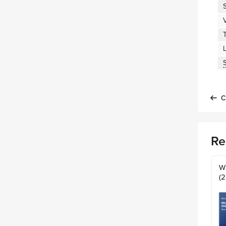
V
T
S
C
Re
W
(2