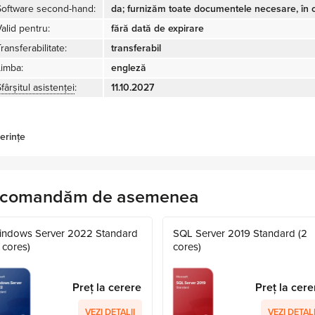
Software second-hand:
da; furnizăm toate documentele necesare, în c
alid pentru:
fără dată de expirare
ransferabilitate:
transferabil
Limba:
engleză
fârșitul asistenței
:
11.10.2027
erințe
comandăm de asemenea
indows Server 2022 Standard
SQL Server 2019 Standard (2
 cores)
cores)
Preț la cerere
Preț la cere
VEZI DETALII
VEZI DETALI