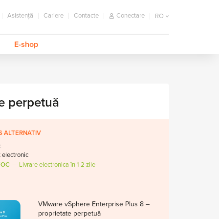
Asistență
Cariere
Contacte
Conectare
RO
E-shop
e perpetuă
 ALTERNATIV
:
t electronic
TOC
Livrare electronica în 1-2 zile
VMware vSphere Enterprise Plus 8 –
proprietate perpetuă