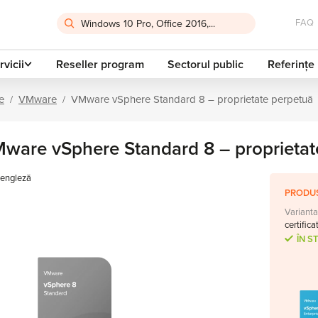
FAQ
rvicii
Reseller program
Sectorul public
Referințe
e
VMware
VMware vSphere Standard 8 – proprietate perpetuă
ware vSphere Standard 8 – proprietat
engleză
PRODUS
Varianta
certifica
ÎN S