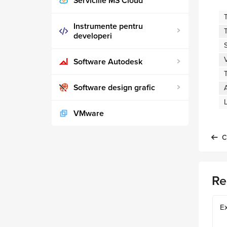
Serviciile MS Cloud
Instrumente pentru
T
developeri
V
Software Autodesk
T
Software design grafic
A
VMware
C
Re
E