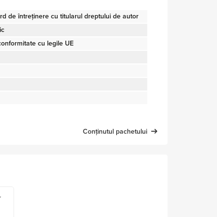
d de întreținere cu titularul dreptului de autor
ic
onformitate cu legile UE
Conținutul pachetului
r