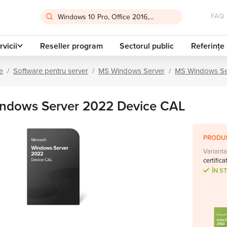
FAQ
rvicii
Reseller program
Sectorul public
Referințe
e
Software pentru server
MS Windows Server
MS Windows Se
ndows Server 2022 Device CAL
PRODUS
Varianta
certifica
ÎN S