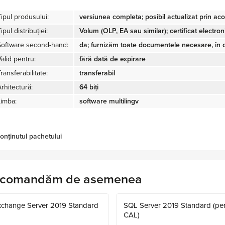
Tipul produsului:
versiunea completa; posibil actualizat prin acor
ipul distribuției:
Volum (OLP, EA sau similar); certificat electron
Software second-hand:
da; furnizăm toate documentele necesare, în c
alid pentru:
fără dată de expirare
ransferabilitate:
transferabil
rhitectură:
64 biți
Limba:
software multilingv
onținutul pachetului
comandăm de asemenea
xchange Server 2019 Standard
SQL Server 2019 Standard (pe
CAL)